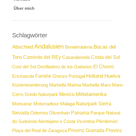
Über mich
Schlagwörter
Andalusien
Abschied
Bocas del
Benalmádena
Toro
Caminito del REy
Costa del Sol
Casarabonela
El Chorro
Cost del Sol
Desfiladero de los Gaitanes
Holland
Huelva
Familie
Encinasola
Grenze Portugal
Küstenwanderung
Marbella
Marina Marbella
Maro
Maro-
Mittelamerika
Mexico
Cerro Gordo Naturpark
Naturpark Sierra
Monsaraz
Motorradtour
Málaga
Nevada
Panama
Odemira
Olivenhain
Parque Natural
do Sudoeste Alentejano e Costa Vicentina
Pferdemist
Provinz Granada
Provinz
Playa del Real de Zaragoza