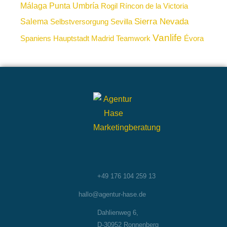
Málaga
Punta Umbría
Rogil
Ríncon de la Victoria
Sierra Nevada
Salema
Selbstversorgung
Sevilla
Vanlife
Spaniens Hauptstadt Madrid
Teamwork
Évora
+49 176 104 259 13
hallo@agentur-hase.de
Dahlienweg 6,
D-30952 Ronnenberg