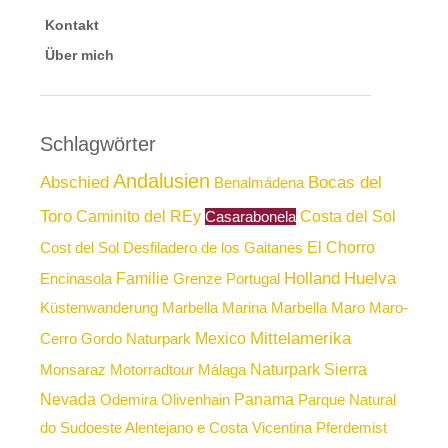
Kontakt
Über mich
Schlagwörter
Andalusien
Abschied
Bocas del
Benalmádena
Toro
Caminito del REy
Costa del Sol
Casarabonela
El Chorro
Cost del Sol
Desfiladero de los Gaitanes
Holland
Huelva
Familie
Encinasola
Grenze Portugal
Küstenwanderung
Marbella
Marina Marbella
Maro
Maro-
Mittelamerika
Mexico
Cerro Gordo Naturpark
Naturpark Sierra
Monsaraz
Motorradtour
Málaga
Nevada
Panama
Odemira
Olivenhain
Parque Natural
do Sudoeste Alentejano e Costa Vicentina
Pferdemist