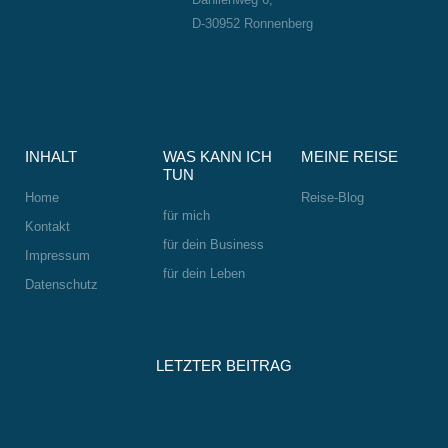
D-30952 Ronnenberg
L
W
I
F
S
i
h
n
a
m
n
a
s
c
i
k
t
t
e
l
e
s
a
b
e
INHALT
WAS KANN ICH
MEINE REISE
d
a
g
o
-
TUN
i
p
r
o
w
Home
Reise-Blog
n
p
a
k
i
für mich
Kontakt
m
n
für dein Business
Impressum
k
für dein Leben
Datenschutz
LETZTER BEITRAG