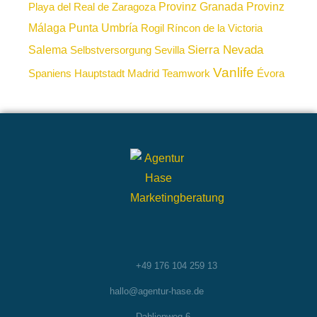
Provinz Granada
Provinz
Playa del Real de Zaragoza
Málaga
Punta Umbría
Rogil
Ríncon de la Victoria
Sierra Nevada
Salema
Selbstversorgung
Sevilla
Vanlife
Spaniens Hauptstadt Madrid
Teamwork
Évora
+49 176 104 259 13
hallo@agentur-hase.de
Dahlienweg 6,