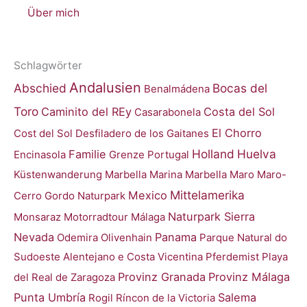
Über mich
Schlagwörter
Andalusien
Abschied
Bocas del
Benalmádena
Toro
Caminito del REy
Costa del Sol
Casarabonela
El Chorro
Cost del Sol
Desfiladero de los Gaitanes
Holland
Huelva
Familie
Encinasola
Grenze Portugal
Küstenwanderung
Marbella
Marina Marbella
Maro
Maro-
Mittelamerika
Mexico
Cerro Gordo Naturpark
Naturpark Sierra
Monsaraz
Motorradtour
Málaga
Nevada
Panama
Odemira
Olivenhain
Parque Natural do
Sudoeste Alentejano e Costa Vicentina
Pferdemist
Playa
Provinz Granada
Provinz Málaga
del Real de Zaragoza
Punta Umbría
Salema
Rogil
Ríncon de la Victoria