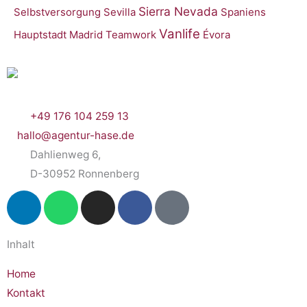
Sierra Nevada
Selbstversorgung
Sevilla
Spaniens
Vanlife
Hauptstadt Madrid
Teamwork
Évora
+49 176 104 259 13
hallo@agentur-hase.de
Dahlienweg 6,
D-30952 Ronnenberg
L
W
I
F
S
i
h
n
a
m
n
a
s
c
i
Inhalt
k
t
t
e
l
e
s
a
b
e
Home
d
a
g
o
-
Kontakt
i
p
r
o
w