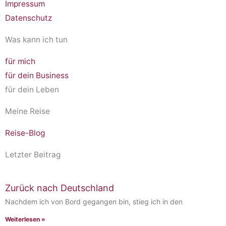
Impressum
n
p
a
k
i
Datenschutz
m
n
k
Was kann ich tun
für mich
für dein Business
für dein Leben
Meine Reise
Reise-Blog
Letzter Beitrag
Zurück nach Deutschland
Nachdem ich von Bord gegangen bin, stieg ich in den
Weiterlesen »