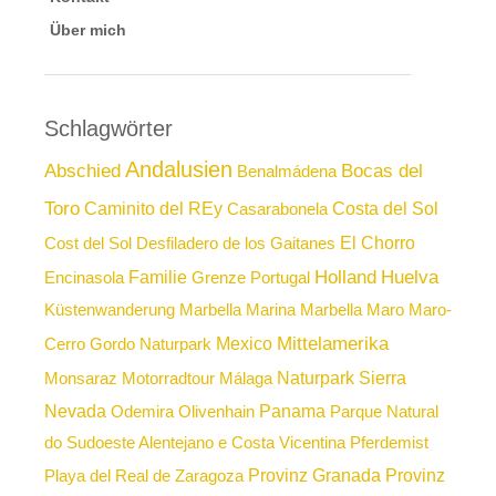
Über mich
Schlagwörter
Andalusien
Abschied
Bocas del
Benalmádena
Toro
Caminito del REy
Costa del Sol
Casarabonela
El Chorro
Cost del Sol
Desfiladero de los Gaitanes
Holland
Huelva
Familie
Encinasola
Grenze Portugal
Küstenwanderung
Marbella
Marina Marbella
Maro
Maro-
Mittelamerika
Mexico
Cerro Gordo Naturpark
Naturpark Sierra
Monsaraz
Motorradtour
Málaga
Nevada
Panama
Odemira
Olivenhain
Parque Natural
do Sudoeste Alentejano e Costa Vicentina
Pferdemist
Provinz Granada
Provinz
Playa del Real de Zaragoza