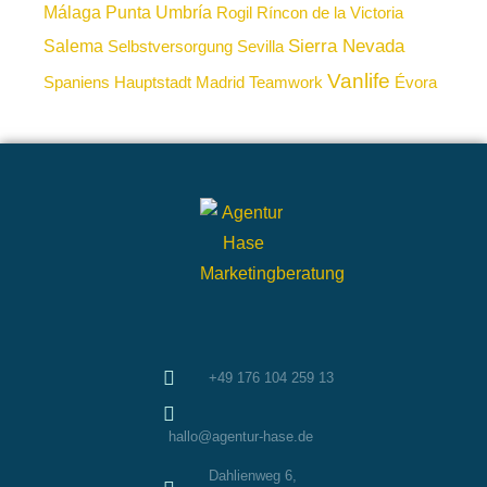
Málaga
Punta Umbría
Rogil
Ríncon de la Victoria
Sierra Nevada
Salema
Selbstversorgung
Sevilla
Vanlife
Spaniens Hauptstadt Madrid
Teamwork
Évora
+49 176 104 259 13
hallo@agentur-hase.de
Dahlienweg 6,