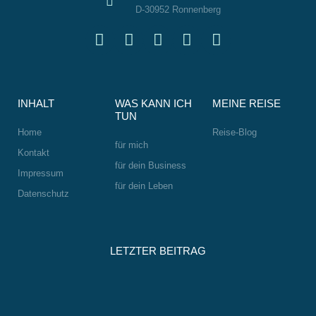
D-30952 Ronnenberg
L
W
I
F
S
i
h
n
a
m
n
a
s
c
i
k
t
t
e
l
e
s
a
b
e
INHALT
WAS KANN ICH
MEINE REISE
d
a
g
o
-
TUN
i
p
r
o
w
Home
Reise-Blog
n
p
a
k
i
für mich
Kontakt
m
n
für dein Business
Impressum
k
für dein Leben
Datenschutz
LETZTER BEITRAG