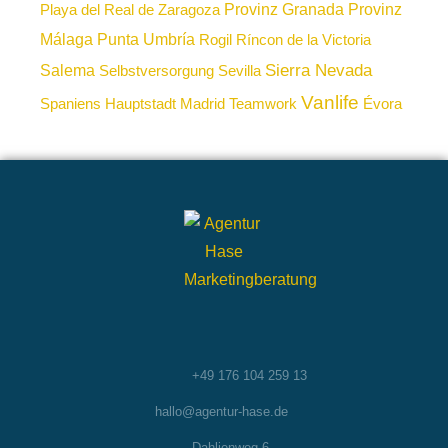
Provinz Granada
Provinz
Playa del Real de Zaragoza
Málaga
Punta Umbría
Rogil
Ríncon de la Victoria
Sierra Nevada
Salema
Selbstversorgung
Sevilla
Vanlife
Spaniens Hauptstadt Madrid
Teamwork
Évora
+49 176 104 259 13
hallo@agentur-hase.de
Dahlienweg 6,