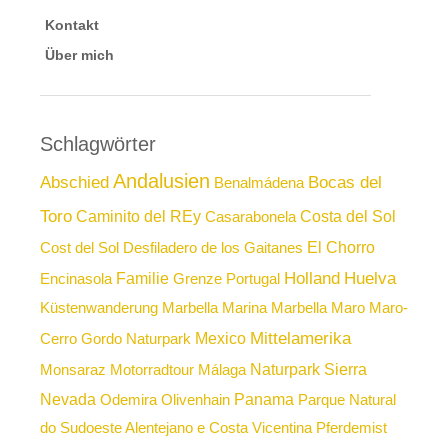
Kontakt
Über mich
Schlagwörter
Andalusien
Abschied
Bocas del
Benalmádena
Toro
Caminito del REy
Costa del Sol
Casarabonela
El Chorro
Cost del Sol
Desfiladero de los Gaitanes
Holland
Huelva
Familie
Encinasola
Grenze Portugal
Küstenwanderung
Marbella
Marina Marbella
Maro
Maro-
Mittelamerika
Mexico
Cerro Gordo Naturpark
Naturpark Sierra
Monsaraz
Motorradtour
Málaga
Nevada
Panama
Odemira
Olivenhain
Parque Natural
do Sudoeste Alentejano e Costa Vicentina
Pferdemist