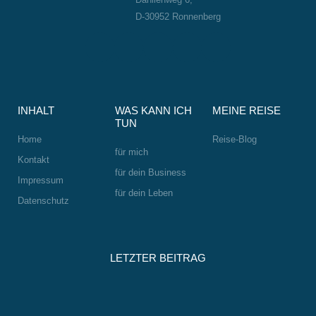
D-30952 Ronnenberg
L
W
I
F
S
i
h
n
a
m
n
a
s
c
i
k
t
t
e
l
e
s
a
b
e
INHALT
WAS KANN ICH
MEINE REISE
d
a
g
o
-
TUN
i
p
r
o
w
Home
Reise-Blog
n
p
a
k
i
für mich
Kontakt
m
n
für dein Business
Impressum
k
für dein Leben
Datenschutz
LETZTER BEITRAG