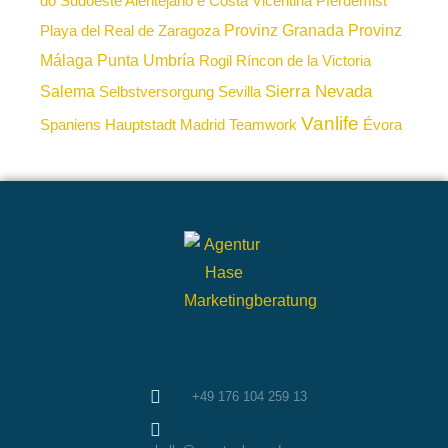
do Sudoeste Alentejano e Costa Vicentina
Pferdemist
Provinz Granada
Provinz
Playa del Real de Zaragoza
Málaga
Punta Umbría
Rogil
Ríncon de la Victoria
Sierra Nevada
Salema
Selbstversorgung
Sevilla
Vanlife
Spaniens Hauptstadt Madrid
Teamwork
Évora
+49 176 104 259 13