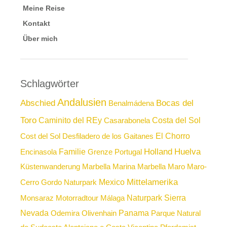
Meine Reise
Kontakt
Über mich
Schlagwörter
Andalusien
Abschied
Bocas del
Benalmádena
Toro
Caminito del REy
Costa del Sol
Casarabonela
El Chorro
Cost del Sol
Desfiladero de los Gaitanes
Holland
Huelva
Familie
Encinasola
Grenze Portugal
Küstenwanderung
Marbella
Marina Marbella
Maro
Maro-
Mittelamerika
Mexico
Cerro Gordo Naturpark
Naturpark Sierra
Monsaraz
Motorradtour
Málaga
Nevada
Panama
Odemira
Olivenhain
Parque Natural