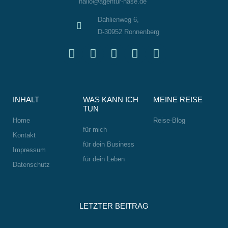
hallo@agentur-hase.de
Dahlienweg 6,
D-30952 Ronnenberg
L
W
I
F
S
i
h
n
a
m
n
a
s
c
i
k
t
t
e
l
e
s
a
b
e
INHALT
WAS KANN ICH
MEINE REISE
d
a
g
o
-
TUN
i
p
r
o
w
Home
Reise-Blog
n
p
a
k
i
für mich
Kontakt
m
n
für dein Business
Impressum
k
für dein Leben
Datenschutz
LETZTER BEITRAG