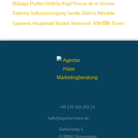
Málaga
Punta Umbría
Rogil
Ríncon de la Victoria
Sierra Nevada
Salema
Selbstversorgung
Sevilla
Vanlife
Spaniens Hauptstadt Madrid
Teamwork
Évora
+49 176 104 259 13
hallo@agentur-hase.de
Dahlienweg 6,
D-30952 Ronnenberg