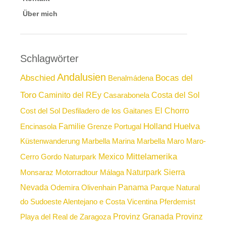
Über mich
Schlagwörter
Andalusien
Abschied
Bocas del
Benalmádena
Toro
Caminito del REy
Costa del Sol
Casarabonela
El Chorro
Cost del Sol
Desfiladero de los Gaitanes
Holland
Huelva
Familie
Encinasola
Grenze Portugal
Küstenwanderung
Marbella
Marina Marbella
Maro
Maro-
Mittelamerika
Mexico
Cerro Gordo Naturpark
Naturpark Sierra
Monsaraz
Motorradtour
Málaga
Nevada
Panama
Odemira
Olivenhain
Parque Natural
do Sudoeste Alentejano e Costa Vicentina
Pferdemist
Provinz Granada
Provinz
Playa del Real de Zaragoza