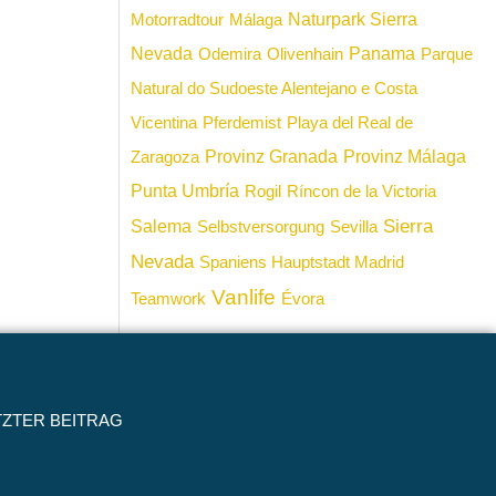
Naturpark Sierra
Motorradtour
Málaga
Nevada
Panama
Odemira
Olivenhain
Parque
Natural do Sudoeste Alentejano e Costa
Vicentina
Pferdemist
Playa del Real de
Provinz Granada
Provinz Málaga
Zaragoza
Punta Umbría
Rogil
Ríncon de la Victoria
Sierra
Salema
Selbstversorgung
Sevilla
Nevada
Spaniens Hauptstadt Madrid
Vanlife
Teamwork
Évora
TZTER BEITRAG