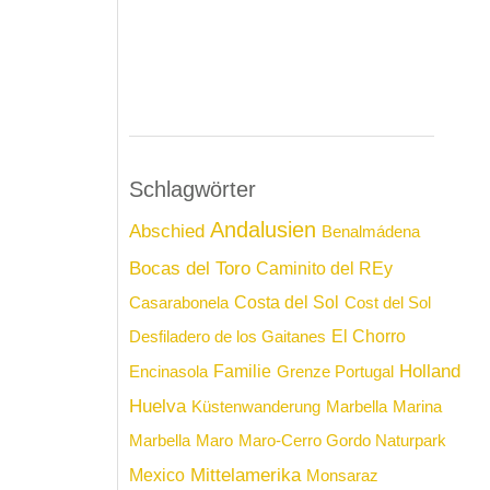
Schlagwörter
Andalusien
Abschied
Benalmádena
Bocas del Toro
Caminito del REy
Costa del Sol
Casarabonela
Cost del Sol
El Chorro
Desfiladero de los Gaitanes
Holland
Familie
Encinasola
Grenze Portugal
Huelva
Küstenwanderung
Marbella
Marina
Marbella
Maro
Maro-Cerro Gordo Naturpark
Mittelamerika
Mexico
Monsaraz