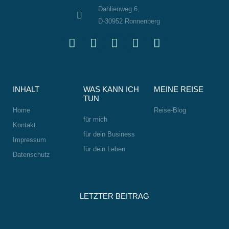
Dahlienweg 6,
D-30952 Ronnenberg
L
W
I
F
S
i
h
n
a
m
n
a
s
c
i
k
t
t
e
l
e
s
a
b
e
INHALT
WAS KANN ICH
MEINE REISE
d
a
g
o
-
TUN
i
p
r
o
w
Home
Reise-Blog
n
p
a
k
i
für mich
Kontakt
m
n
für dein Business
Impressum
k
für dein Leben
Datenschutz
LETZTER BEITRAG