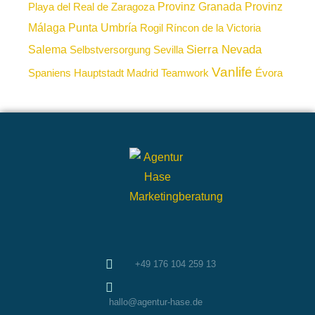
Provinz Granada
Provinz
Playa del Real de Zaragoza
Málaga
Punta Umbría
Rogil
Ríncon de la Victoria
Sierra Nevada
Salema
Selbstversorgung
Sevilla
Vanlife
Spaniens Hauptstadt Madrid
Teamwork
Évora
+49 176 104 259 13
hallo@agentur-hase.de