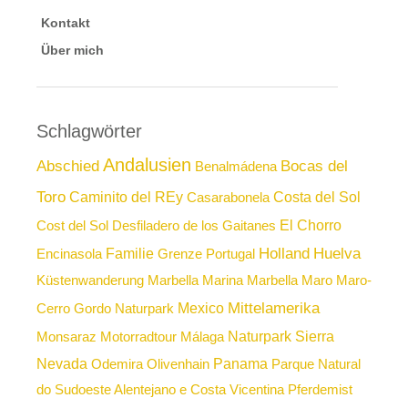
Kontakt
Über mich
Schlagwörter
Andalusien
Abschied
Bocas del
Benalmádena
Toro
Caminito del REy
Costa del Sol
Casarabonela
El Chorro
Cost del Sol
Desfiladero de los Gaitanes
Holland
Huelva
Familie
Encinasola
Grenze Portugal
Küstenwanderung
Marbella
Marina Marbella
Maro
Maro-
Mittelamerika
Mexico
Cerro Gordo Naturpark
Naturpark Sierra
Monsaraz
Motorradtour
Málaga
Nevada
Panama
Odemira
Olivenhain
Parque Natural
do Sudoeste Alentejano e Costa Vicentina
Pferdemist