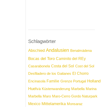
Schlagwörter
Andalusien
Abschied
Benalmádena
Bocas del Toro
Caminito del REy
Costa del Sol
Casarabonela
Cost del Sol
El Chorro
Desfiladero de los Gaitanes
Holland
Familie
Encinasola
Grenze Portugal
Huelva
Küstenwanderung
Marbella
Marina
Marbella
Maro
Maro-Cerro Gordo Naturpark
Mittelamerika
Mexico
Monsaraz