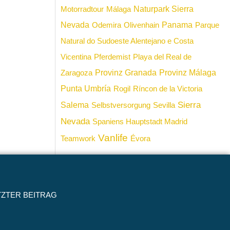
Naturpark Sierra
Motorradtour
Málaga
Nevada
Panama
Odemira
Olivenhain
Parque
Natural do Sudoeste Alentejano e Costa
Vicentina
Pferdemist
Playa del Real de
Provinz Granada
Provinz Málaga
Zaragoza
Punta Umbría
Rogil
Ríncon de la Victoria
Sierra
Salema
Selbstversorgung
Sevilla
Nevada
Spaniens Hauptstadt Madrid
Vanlife
Teamwork
Évora
TZTER BEITRAG